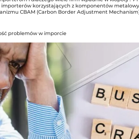
h importerów korzystających z komponentów metalowyc
anizmu CBAM (Carbon Border Adjustment Mechanism). D
szość problemów w imporcie