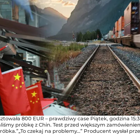
towała 800 EUR – prawdziwy case Piątek, godzina 15:3
aliśmy próbkę z Chin. Test przed większym zamówieniem.
próbka.”„To czekaj na problemy…” Producent wysłał prze