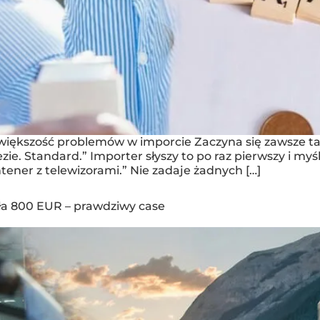
ę większość problemów w imporcie Zaczyna się zawsze t
ezie. Standard.” Importer słyszy to po raz pierwszy i myś
ntener z telewizorami.” Nie zadaje żadnych […]
ła 800 EUR – prawdziwy case