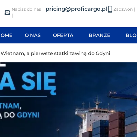
pricing@proficargo.pl
Napisz do nas
Zadzwoń |
|
HOME
O NAS
OFERTA
BRANŻE
BLO
za Wietnam, a pierwsze statki zawiną do Gdyni