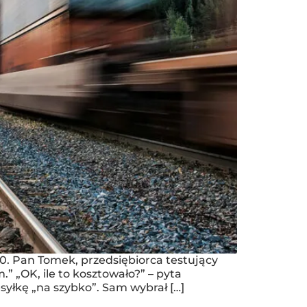
0. Pan Tomek, przedsiębiorca testujący
” „OK, ile to kosztowało?” – pyta
syłkę „na szybko”. Sam wybrał […]